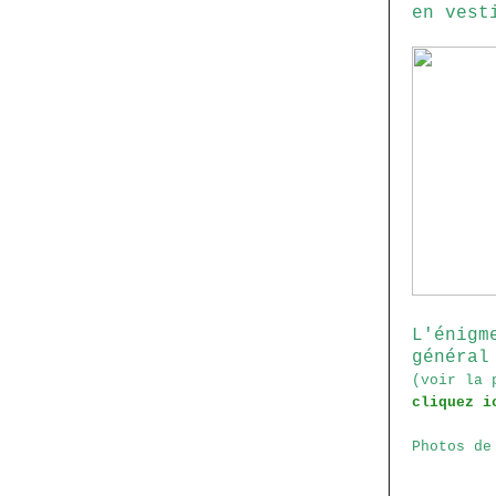
en vest
L'énigm
généra
(voir la 
cliquez i
Photos d