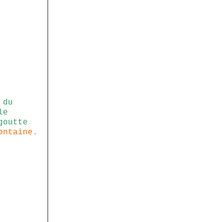
 du
le
goutte
ontaine
.