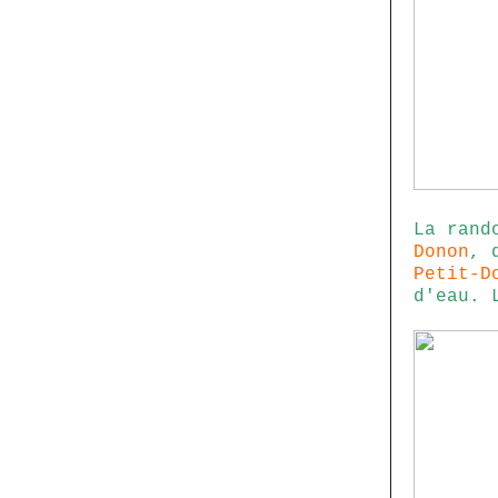
La rand
Donon
, 
Petit-D
d'eau. 