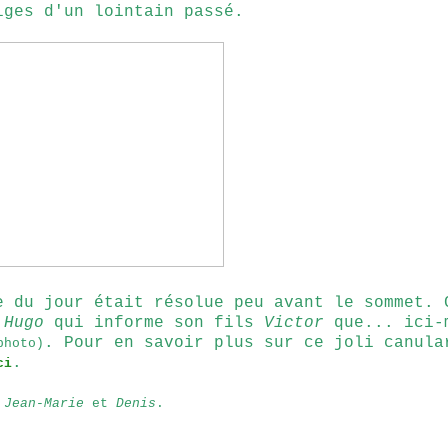
iges d'un lointain passé.
e du jour était résolue peu avant le sommet. 
l
Hugo
qui informe son fils
Victor
que... ici-
. Pour en savoir plus sur ce joli canula
photo)
.
ci
e
Jean-Marie
et
Denis
.