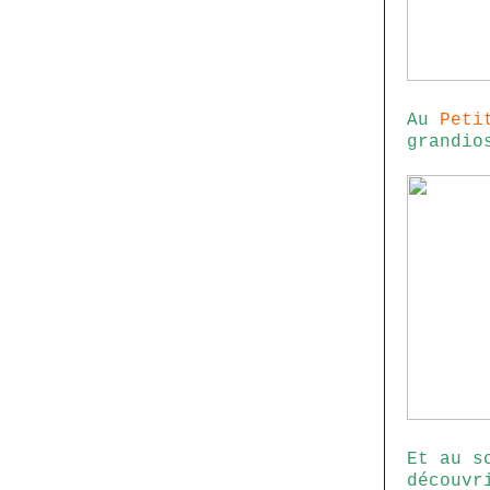
Au
Peti
grandio
Et au s
découvr