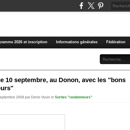
L'actualité du club vosg
ramme 2026 et inscription
Informations générales
Fédération
Abonnement
Contact
 le 10 septembre, au Donon, avec les "bons
urs"
Septembre 2008 par Denis Vouin in
Sorties "randonneurs"