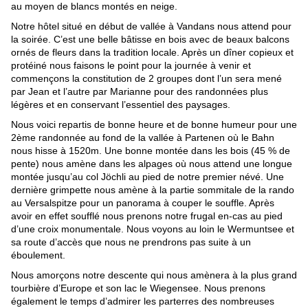
au moyen de blancs montés en neige.
Notre hôtel situé en début de vallée à Vandans nous attend pour 
la soirée. C’est une belle bâtisse en bois avec de beaux balcons 
ornés de fleurs dans la tradition locale. Après un dîner copieux et 
protéiné nous faisons le point pour la journée à venir et 
commençons la constitution de 2 groupes dont l’un sera mené 
par Jean et l’autre par Marianne pour des randonnées plus 
légères et en conservant l’essentiel des paysages.
Nous voici repartis de bonne heure et de bonne humeur pour une 
2ème randonnée au fond de la vallée à Partenen où le Bahn 
nous hisse à 1520m. Une bonne montée dans les bois (45 % de 
pente) nous amène dans les alpages où nous attend une longue 
montée jusqu’au col Jöchli au pied de notre premier névé. Une 
dernière grimpette nous amène à la partie sommitale de la rando 
au Versalspitze pour un panorama à couper le souffle. Après 
avoir en effet soufflé nous prenons notre frugal en-cas au pied 
d’une croix monumentale. Nous voyons au loin le Wermuntsee et 
sa route d’accès que nous ne prendrons pas suite à un 
éboulement.
Nous amorçons notre descente qui nous amènera à la plus grand 
tourbière d’Europe et son lac le Wiegensee. Nous prenons 
également le temps d’admirer les parterres des nombreuses 