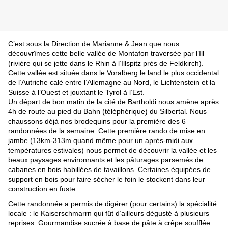
C’est sous la Direction de Marianne & Jean que nous 
découvrîmes cette belle vallée de Montafon traversée par l’Ill 
(rivière qui se jette dans le Rhin à l’Illspitz près de Feldkirch). 
Cette vallée est située dans le Voralberg le land le plus occidental 
de l’Autriche calé entre l’Allemagne au Nord, le Lichtenstein et la 
Suisse à l’Ouest et jouxtant le Tyrol à l’Est.
Un départ de bon matin de la cité de Bartholdi nous amène après 
4h de route au pied du Bahn (téléphérique) du Silbertal. Nous 
chaussons déjà nos brodequins pour la première des 6 
randonnées de la semaine. Cette première rando de mise en 
jambe (13km-313m quand même pour un après-midi aux 
températures estivales) nous permet de découvrir la vallée et les 
beaux paysages environnants et les pâturages parsemés de 
cabanes en bois habillées de tavaillons. Certaines équipées de 
support en bois pour faire sécher le foin le stockent dans leur 
construction en fuste.
Cette randonnée a permis de digérer (pour certains) la spécialité 
locale : le Kaiserschmarrn qui fût d’ailleurs dégusté à plusieurs 
reprises. Gourmandise sucrée à base de pâte à crêpe soufflée 