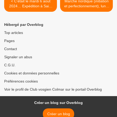
< C’était le mardi 6 aout
Marche nordique (initiation
2024… Expédition à Saint
et perfectionnement), lundi
Jean Saverne
12 août 2024 >
Hébergé par Overblog
Top articles
Pages
Contact
Signaler un abus
C.G.U.
Cookies et données personnelles
Préférences cookies
Voir le profil de Club vosgien Colmar sur le portail Overblog
Créer un blog sur Overblog
Créer un blog