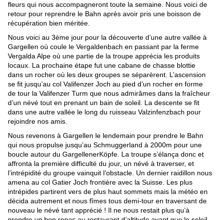
fleurs qui nous accompagneront toute la semaine. Nous voici de 
retour pour reprendre le Bahn après avoir pris une boisson de 
récupération bien méritée.
Nous voici au 3ème jour pour la découverte d’une autre vallée à 
Gargellen où coule le Vergaldenbach en passant par la ferme 
Vergalda Alpe où une partie de la troupe apprécia les produits 
locaux. La prochaine étape fut une cabane de chasse blottie 
dans un rocher où les deux groupes se séparèrent. L’ascension 
se fit jusqu’au col Valifenzer Joch au pied d’un rocher en forme 
de tour la Valifenzer Turm que nous admirâmes dans la fraîcheur 
d’un névé tout en prenant un bain de soleil. La descente se fit 
dans une autre vallée le long du ruisseau Valzinfenzbach pour 
rejoindre nos amis.
Nous revenons à Gargellen le lendemain pour prendre le Bahn 
qui nous propulse jusqu’au Schmuggerland à 2000m pour une 
boucle autour du GargellenerKöpfe. La troupe s’élança donc et 
affronta la première difficulté du jour, un névé à traverser, et 
l’intrépidité du groupe vainquit l’obstacle. Un dernier raidillon nous 
amena au col Gatier Joch frontière avec la Suisse. Les plus 
intrépides partirent vers de plus haut sommets mais la météo en 
décida autrement et nous fîmes tous demi-tour en traversant de 
nouveau le névé tant apprécié ! Il ne nous restait plus qu’à 
prendre un bon repas au restaurant d’altitude avant que le soleil 