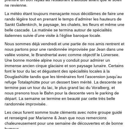
ne revienne.
La météo étant toujours menaçante nous décidâmes de faire une 
rando légère tout en prenant le temps d’admirer les hauteurs de 
Sankt Gallenkirch, le paysage, les chalets, les fleurs et même une 
belle cascade. La matinée se termina autour de spécialités 
italiennes suivie d’une visite à l’église baroque locale.
Nous sommes déjà vendredi et une partie de nos amis rentrent et 
nous partons pour une randonnée improvisée par Jean dans une 
vallée voisine, le Brandnertal avec comme objectif le Lünersee. 
Une bonne montée alpine nous y conduit pour admirer un 
immense ancien cirque glaciaire et son paysage lunaire. Certains 
font le tour du lac et dégustent des spécialités locales à la 
Douglashütte tandis que les téméraires font l’ascension jusqu’au 
refuge Totalaphütte pour un dessert bien mérité. La descente se 
termine pas un tour du lac, le plus grand lac du Voralberg, et 
nous prenons tous le Bahn pour la descente vers le parking de 
départ. La semaine se termine en beauté par cette très belle 
randonnée improvisée.
Les cieux furent somme toute cléments avec notre groupe guidé 
et renseigné par Marianne & Jean que nous remercions 
chaleureusement pour une semaine de découvertes et de bonne 
humeur.