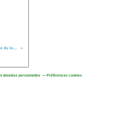
C'était à la marche nordique du lundi 1er juillet
et données personnelles
Préférences cookies