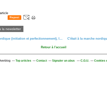
article
Repost
0
à la newsletter
Marche nordique (initiation et perfectionnement), lundi 8 juillet 2024
Retour à l'accueil
 Overblog
Top articles
Contact
Signaler un abus
C.G.U.
Cookies 