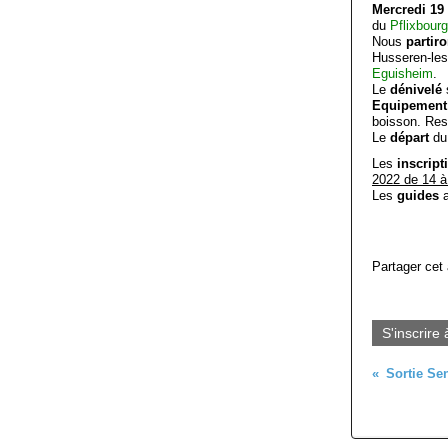
Mercredi 19
du
Pflixbourg
Nous
partir
Husseren-les
Eguisheim
.
Le
dénivelé
Equipemen
boisson. Res
Le
départ
du
Les
inscrip
2022 de 14 à
Les
guides
Partager cet 
S'inscrire 