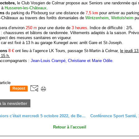
 octobre,
le Club Vosgien de Colmar propose aux Seniors une randonnée qui
à
Husseren-les-Châteaux
.
ons
du parking du Plixbourg sur une distance de
7,5 km
pour arriver au parkin
-Châteaux au travers des forêts domaniales de
Wintzenheim
,
Wettolsheim
pu
sera d’environ
250 m
pour une durée de
3 heures.
Indice de difficulté : 2/5.
t
: chaussures et bâtons de randonnée. Vêtements adaptés à la saison. Prévo
pect des mesures sanitaires en vigueur.
 car est fixé à 13 h au garage Kunegel avec arrêt Gare et St-Joseph.
tions
8 €
ont lieu à l’agence LK Tours, passage St-Martin à Colmar,
le jeudi 1
 15 h.
accompagnants :
Jean-Louis Crampé, Christiane et Marie Odile.
article
Repost
0
à la newsletter
Sortie Seniors c'était mercredi 5 octobre 2022, de Bergheim à Ribeauvillé.
Retour à l'accueil