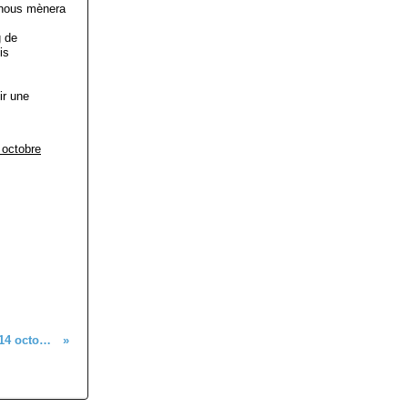
 nous mènera
g de
is
ir une
3 octobre
Conférence Sport Santé, 14 octobre à Mulhouse