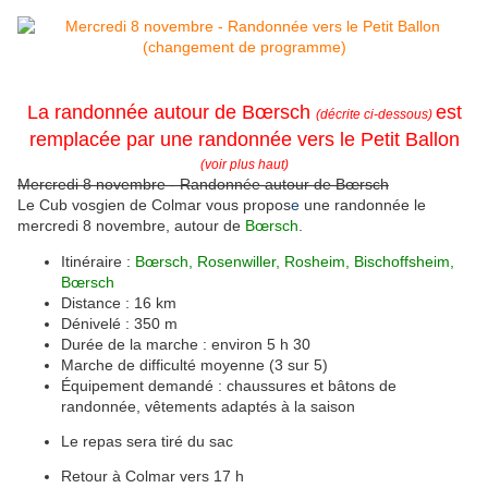
La randonnée autour de Bœrsch
est
(décrite ci-dessous)
remplacée par une randonnée vers le Petit Ballon
(voir plus haut)
Mercredi 8 novembre - Randonnée autour de Bœrsch
Le Cub vosgien de Colmar vous propos
e
une randonnée le
mercredi 8 novembre, autour de
B
œ
rsch
.
Itinéraire :
B
œ
rsch, Rosenwiller, Rosheim, Bischoffsheim,
B
œ
rsch
Distance : 16 km
Dénivelé : 350 m
Durée de la marche : environ 5 h 30
Marche de difficulté moyenne (3 sur 5)
Équi
pement demandé : chaussures et bâtons de
randonnée, vêtements adaptés à la saison
Le repas sera tiré du sac
Retour à Colmar vers 17 h