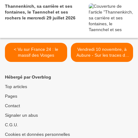
Thannenkirch, sa carrière et ses
fontaines, le Taennchel et ses
rochers le mercredi 29 juillet 2026
< Vu sur France 24 : le
Vendredi 10 novembre, à
massif des Vosges
Aubure - Sur les traces de
Lyme, la tique, le sapin et le
loup >
Hébergé par Overblog
Top articles
Pages
Contact
Signaler un abus
C.G.U.
Cookies et données personnelles