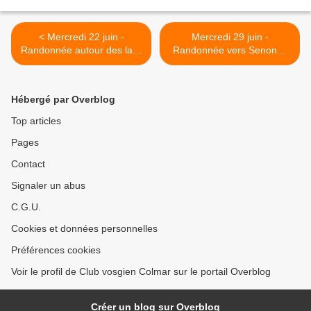
< Mercredi 22 juin -
Mercredi 29 juin -
Randonnée autour des lacs
Randonnée vers Senones
de Longemer et de
et Celles-sur-Plaine >
Retournemer
Hébergé par Overblog
Top articles
Pages
Contact
Signaler un abus
C.G.U.
Cookies et données personnelles
Préférences cookies
Voir le profil de Club vosgien Colmar sur le portail Overblog
Créer un blog sur Overblog