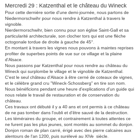
Mercredi 29 : Katzenthal et le château du Wineck
Pour cette dernière sortie d'une demi-journée, nous partons de
Niedermorschwihr pour nous rendre à Katzenthal à travers le
vignoble.
Nierdermorschwihr, bien connu pour son église Saint-Gall et sa
particularité architecturale, son clocher tors qui est une flèche
octogonale tordue de droite à gauche de 45°.
En montant à travers les vignes nous pouvons à maintes reprises
profiter de superbes points de vue sur ce village et la plaine
d'Alsace.
Nous passons par Katzenthal pour nous rendre au château du
Wineck qui surplombe le village et le vignoble de Katzenthal.
C'est le seul château d'Alsace à être cerné de coteaux de vignes,
et le célèbre grand cru "Wineck-Schossberg" en tire son nom.
Nous bénéficions pendant une heure d'explications d'un guide qui
nous relate le travail de restauration et de conservation du
château.
Ces travaux ont débuté il y a 40 ans et ont permis à ce château
de ne pas tomber dans l'oubli et d'être sauvé de la destruction.
Les téméraires du groupe, et contrairement à toutes attentes ce
ne furent pas les plus jeunes, sont montés au sommet du donjon.
Donjon roman de plan carré, érigé avec des pierre calcaires aux
alentours de l'an 1200, puis surélevé au XIVe siècle.