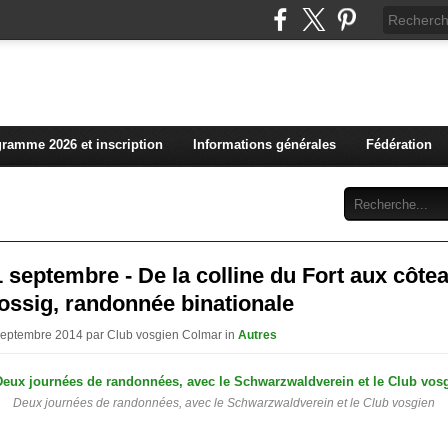
L'actualité du club vosg
ramme 2026 et inscription
Informations générales
Fédération
Abonnement
Contact
1 septembre - De la colline du Fort aux côte
ossig, randonnée binationale
Septembre 2014 par Club vosgien Colmar in
Autres
Deux journées de randonnées, avec le Schwarzwaldverein et le Club vosgien