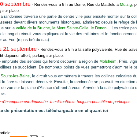
0 septembre
- R
endez‐vous à 9 h au Dôme,
Rue du Mattfeld à
Mutzig
, p
g sur place.
 la randonnée traverse une partie du
centre ville pour ensuite monter sur la col
sserez devant divers monuments historiques,
admirerez depuis le refuge de 
ue sur la
vallée de la Bruche, le Mont Sainte‐Odile, le
Donon
… Les treize pa
s le long du
circuit vous expliqueront la vie des militaires et le fonctionnemen
r au Fort (repas tiré du sac).
 21 septembre
-
Rendez‐vous à 9 h à la salle polyvalente,
Rue de Sav
tit déjeuner offert, p
arking sur place.
 emprunte des sentiers qui feront
découvrir la région de
Molsheim
. Prés, vig
collines se succèdent. De nombreux points de vues
permettront d'admirer le 
e
Soultz-les-Bains
, le circuit vous emmènera
à travers les collines calcaires d
t la flore se laissent découvrir. Ensuite, la randonnée
se poursuit en direction
 de vue sur la plaine d'Alsace s'offrent à vous.
Arrivée à la salle polyvalente 
ner.
e d'inscription est dépassée. Il est toutefois toujours possible de participer.
e de présentation est téléchargeable en cliquant ici
article