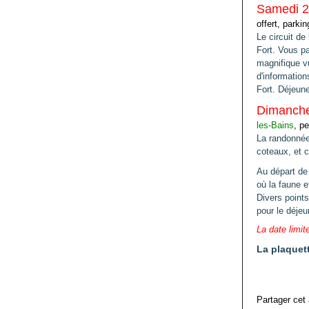
Samedi 2
offert, p
arkin
Le circuit de
Fort.
Vous pa
magnifique
v
d'information
Fort.
Déjeune
Dimanche
les-Bains
, p
e
La randonnée
coteaux,
et 
Au départ d
où la
faune e
Divers
points
pour le déjeu
La date limit
La plaquett
Partager cet 