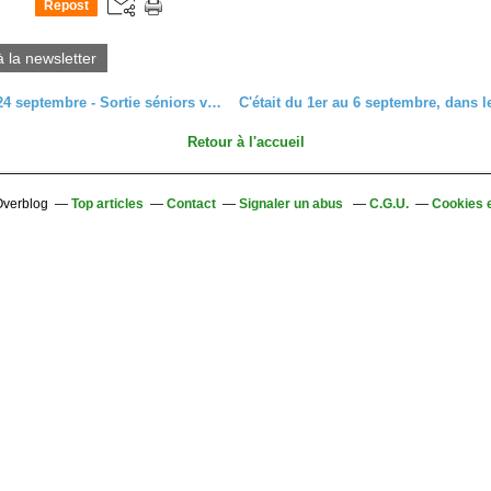
Repost
0
à la newsletter
Mercredi 24 septembre - Sortie séniors vers les Hautes-Huttes
Retour à l'accueil
 Overblog
Top articles
Contact
Signaler un abus
C.G.U.
Cookies 