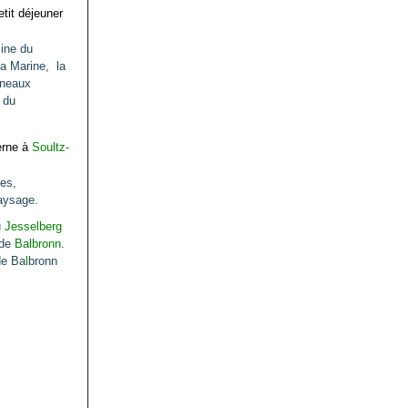
etit déjeuner
line du
la Marine, la
nneaux
t
du
erne à
Soultz-
nes,
paysage.
u
Jesselberg
 de
Balbronn
.
de Ba
l
bronn